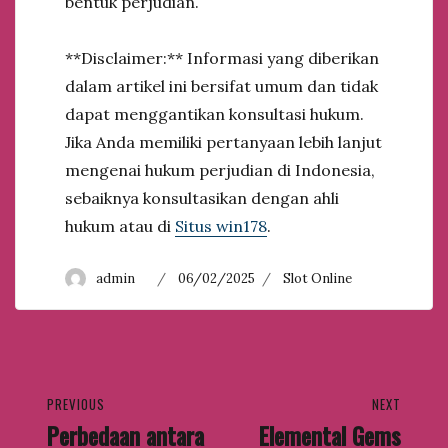
bentuk perjudian.
**Disclaimer:** Informasi yang diberikan
dalam artikel ini bersifat umum dan tidak
dapat menggantikan konsultasi hukum.
Jika Anda memiliki pertanyaan lebih lanjut
mengenai hukum perjudian di Indonesia,
sebaiknya konsultasikan dengan ahli
hukum atau di
Situs win178
.
A
P
C
admin
06/02/2025
Slot Online
u
o
a
t
s
t
h
t
e
o
e
g
P
r
d
o
PREVIOUS
NEXT
o
r
o
n
i
Perbedaan antara
Elemental Gems
P
N
e