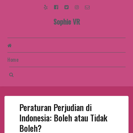
Yelp
Facebook
Twitter
Instagram
Email
Sophie VR
Home
Peraturan Perjudian di
Indonesia: Boleh atau Tidak
Boleh?