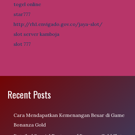
togel online
star777
http://rh1.envigado.gov.co/jaya-slot/
slot server kamboja
slot 777
Recent Posts
Cara Mendapatkan Kemenangan Besar di Game
Bonanza Gold